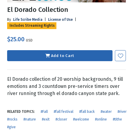
El Dorado Collection
By
Life Scribe Media
|
License of Use
|
Includes Streaming Rights
$25.00
USD
Add to Cart
El Dorado collection of 20 worship backgrounds, 9 till
emotions and 3 countdown pre-service timers over
river running through el dorado canyon state park.
RELATED TOPICS:
#Fall
#fall festival
#fall back
#water
#river
#rocks
#nature
#exit
#closer
#welcome
#online
#tithe
#give